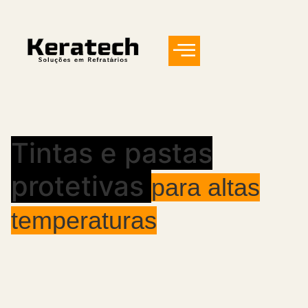
Tintas e pastas
protetivas
para altas
temperaturas