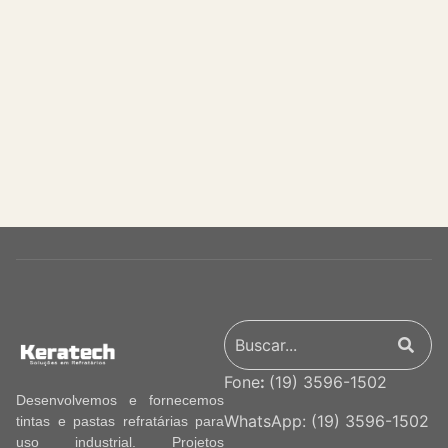
Fone
:
(19) 3596-1502
Desenvolvemos e fornecemos
WhatsApp:
(19) 3596-1502
tintas e pastas refratárias para
uso industrial. Projetos