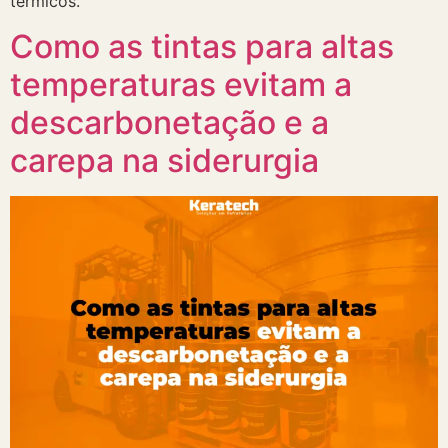
térmicos.
Como as tintas para altas
temperaturas evitam a
descarbonetação e a
carepa na siderurgia