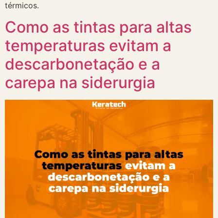
térmicos.
Como as tintas para altas
temperaturas evitam a
descarbonetação e a
carepa na siderurgia