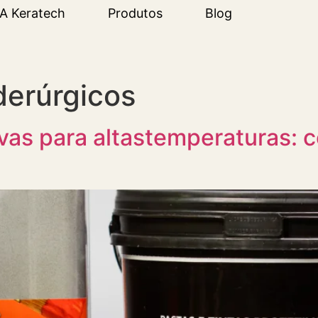
A Keratech
Produtos
Blog
derúrgicos
ivas para altastemperaturas: 