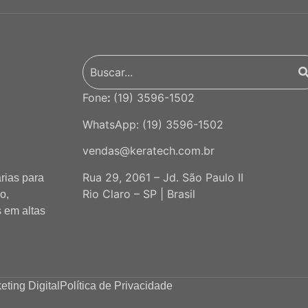
Fone
:
(19) 3596-1502
WhatsApp:
(19) 3596-1502
vendas@keratech.com.br
Rua 29, 2061 – Jd. São Paulo II
rias para
Rio Claro – SP | Brasil
o,
s em altas
ting Digital
Política de Privacidade