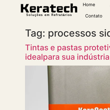
Home
Contato
Tag:
processos si
Tintas e pastas protet
idealpara sua indústria