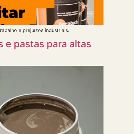
abalho e prejuízos industriais.
 e pastas para altas