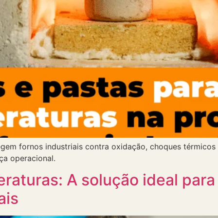
tegem fornos industriais contra oxidação, choques térmico
nça operacional.
eraturas: A solução ideal para
ais