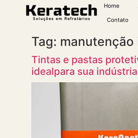
Home
Contato
Tag:
manutenção i
Tintas e pastas protet
idealpara sua indústria